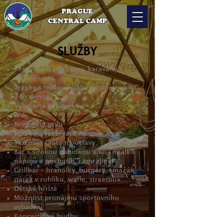
PRAGUE
CENTRAL CAMP
SLUŽBY
Kempování pro stany, karavany i
obytné vozy
Sprchy s teplou vodou a oddělené WC
24h denně
Vybavená kuchyňka
Wifi
Pronájem grilu
Možnost rezervace na vaše akce
Možnost rautu na oslavy
Bar s širokou nabídkou alko i nealko
nápojů a pochutin, i zmrzliny…
Grillbar – hranolky, burgery, smažák,
párek v rohlíku, wafle, streetbox…
Dětské hřiště
Možnost pronájmu sportovního
vybavení
Koncert živé hudby