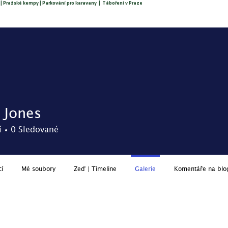
 | Pražské kempy | Parkování pro karavany | Táboření v Praze
O nás
Rezervace
Ceník
Služby
Podmínky
Aktua
 Jones
í
0
Sledované
cí
Mé soubory
Zeď | Timeline
Galerie
Komentáře na blo