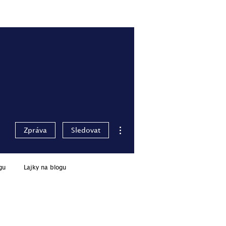
lity
Pro členy
Přihlásit se
Další akce
Zpráva
Sledovat
gu
Lajky na blogu