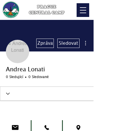
PRAGUE
CENTRAL CAMP
Další akce
Zpráva
Sledovat
Andrea Lonati
0 Sledující
0 Sledované