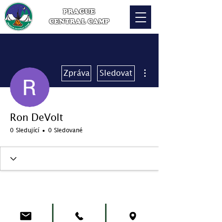
PRAGUE
CENTRAL CAMP
Další akce
Zpráva
Sledovat
Ron DeVolt
0 Sledující
0 Sledované