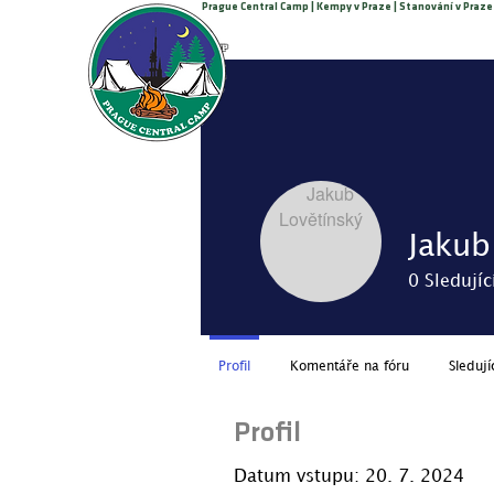
Prague Central Camp | Kempy v Praze | Stanování v Praze
Volejte +420 776 308 770
PRAGUE CENTRAL CAMP
Jakub
0
Sledujíc
Profil
Komentáře na fóru
Sledují
Profil
Datum vstupu: 20. 7. 2024