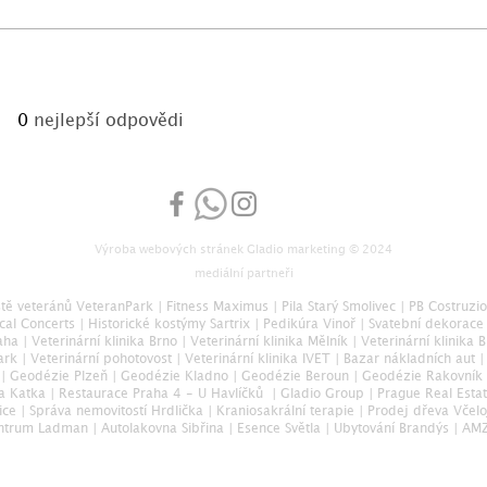
0
nejlepší odpovědi
Výroba webových stránek
Gladio marketing
© 2024
mediální partneři
ště veteránů VeteranPark
|
Fitness Maximus
|
Pila Starý Smolivec
|
PB Costruzio
cal Concerts
|
Historické kostýmy Sartrix
|
Pedikúra Vinoř
|
Svatební dekorace
aha
|
Veterinární klinika Brno
|
Veterinární klinika Mělník
|
Veterinární klinika 
ark
|
Veterinární pohotovost
|
Veterinární klinika IVET
|
Bazar nákladních aut
|
|
Geodézie Plzeň
|
Geodézie Kladno
|
Geodézie Beroun
|
Geodézie Rakovník
ka Katka
|
Restaurace Praha 4 - U Havlíčků
|
Gladio Group
|
Prague Real Esta
ice
|
Správa nemovitostí Hrdlička
|
Kraniosakrální terapie
|
Prodej dřeva Včel
ntrum Ladman
|
Autolakovna Sibřina
|
Esence Světla
|
Ubytování Brandýs
|
AMZ