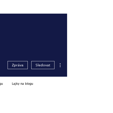
lity
Pro členy
Přihlásit se
Další akce
Zpráva
Sledovat
gu
Lajky na blogu