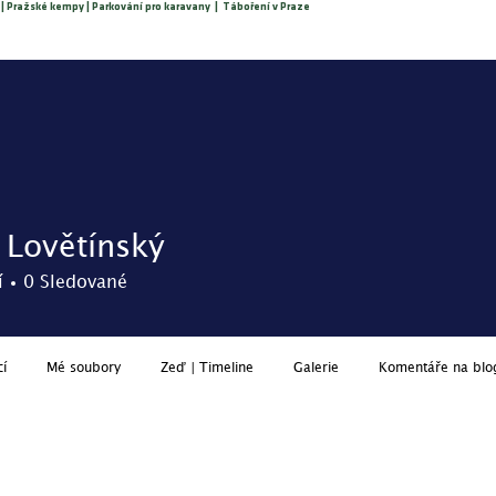
 | Pražské kempy | Parkování pro karavany | Táboření v Praze
O nás
Rezervace
Ceník
Služby
Podmínky
Aktua
 Lovětínský
í
0
Sledované
cí
Mé soubory
Zeď | Timeline
Galerie
Komentáře na blo