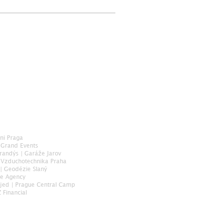
ni Praga
Grand Events
Brandýs
|
Garáže Jarov
 Vzduchotechnika Praha
|
Geodézie Slaný
te Agency
ojed
|
Prague Central Camp
 Financial