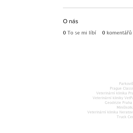
O nás
0
To se mi líbí
0
komentářů
Parkovi
Prague Classi
Veterinární klinika Pr
Veterinární kliniky VetP
Geodézie Praha
Miniškol
Veterinární klinika Neratov
Truck Ce