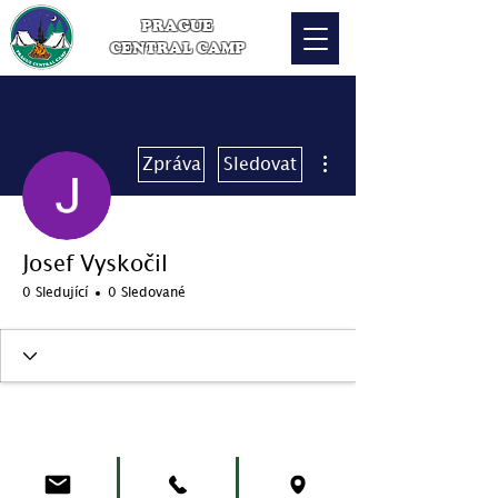
PRAGUE
CENTRAL CAMP
Další akce
Zpráva
Sledovat
Josef Vyskočil
0 Sledující
0 Sledované