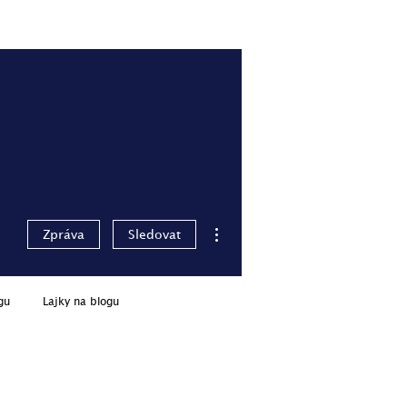
lity
Pro členy
Přihlásit se
Další akce
Zpráva
Sledovat
gu
Lajky na blogu