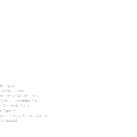
ni Praga
Grand Events
Brandýs
|
Garáže Jarov
 Vzduchotechnika Praha
|
Geodézie Slaný
te Agency
ojed
|
Prague Central Camp
 Financial