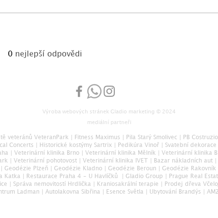
0
nejlepší odpovědi
Výroba webových stránek
Gladio marketing
© 2024
mediální partneři
ště veteránů VeteranPark
|
Fitness Maximus
|
Pila Starý Smolivec
|
PB Costruzio
cal Concerts
|
Historické kostýmy Sartrix
|
Pedikúra Vinoř
|
Svatební dekorace
aha
|
Veterinární klinika Brno
|
Veterinární klinika Mělník
|
Veterinární klinika 
ark
|
Veterinární pohotovost
|
Veterinární klinika IVET
|
Bazar nákladních aut
|
|
Geodézie Plzeň
|
Geodézie Kladno
|
Geodézie Beroun
|
Geodézie Rakovník
ka Katka
|
Restaurace Praha 4 - U Havlíčků
|
Gladio Group
|
Prague Real Esta
ice
|
Správa nemovitostí Hrdlička
|
Kraniosakrální terapie
|
Prodej dřeva Včel
ntrum Ladman
|
Autolakovna Sibřina
|
Esence Světla
|
Ubytování Brandýs
|
AMZ