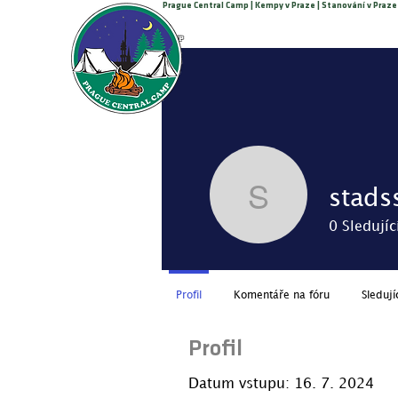
Prague Central Camp | Kempy v Praze | Stanování v Praze
Volejte +420 776 308 770
PRAGUE CENTRAL CAMP
stad
stadssko
0
Sledujíc
Profil
Komentáře na fóru
Sledují
Profil
Datum vstupu: 16. 7. 2024