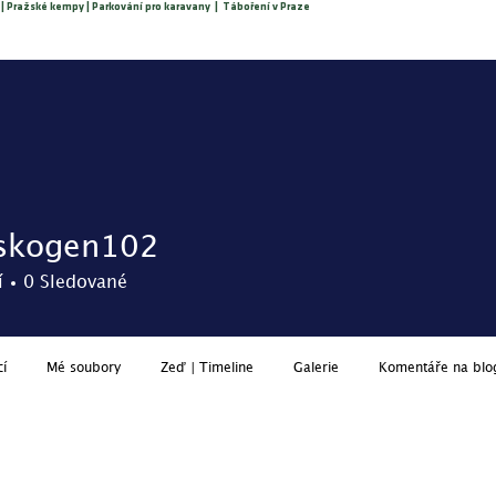
 | Pražské kempy | Parkování pro karavany | Táboření v Praze
O nás
Rezervace
Ceník
Služby
Podmínky
Aktua
sskogen102
gen102
í
0
Sledované
cí
Mé soubory
Zeď | Timeline
Galerie
Komentáře na blo