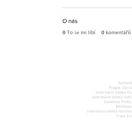
O nás
0
To se mi líbí
0
komentářů
Parkovi
Prague Classi
Veterinární klinika Pr
Veterinární kliniky VetP
Geodézie Praha
Miniškol
Veterinární klinika Neratov
Truck Ce